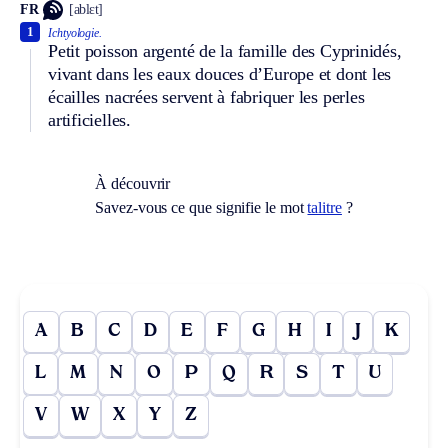
FR
[ablɛt]
1
Ichtyologie.
Petit poisson argenté de la famille des Cyprinidés,
vivant dans les eaux douces d’Europe et dont les
écailles nacrées servent à fabriquer les perles
artificielles.
À découvrir
Savez-vous ce que signifie le mot
talitre
?
A
B
C
D
E
F
G
H
I
J
K
L
M
N
O
P
Q
R
S
T
U
V
W
X
Y
Z