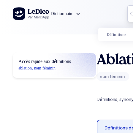
Aller au contenu
Co
Dictionnaire
0
r
Définitions
Ablat
Accès rapide aux définitions
ablation, nom féminin
nom féminin
Définitions, synon
Définitions 