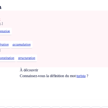
n
x
.]
antation
ration
accumulation
]
onstitution
structuration
À découvrir
Connaissez-vous la définition du mot
turista
?