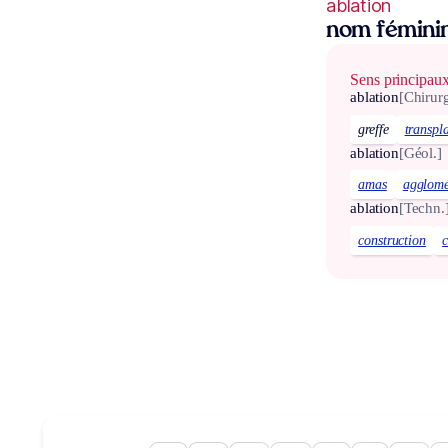
ablation
nom fémini
Sens principau
ablation
[Chirurg
greffe
transpl
ablation
[Géol.]
amas
agglomé
ablation
[Techn.
construction
c