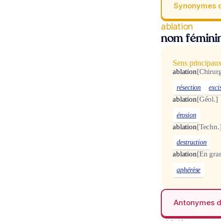
Synonymes 
ablation
nom fémini
Sens principau
ablation
[Chirurg
résection
exci
ablation
[Géol.]
érosion
ablation
[Techn.
destruction
ablation
[En gra
aphérèse
Antonymes 