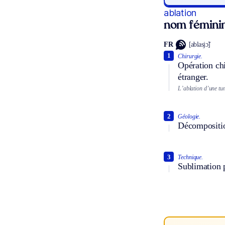
ablation
nom fémini
FR
[ablasjɔ̃]
1
Chirurgie.
Opération chi
étranger.
L’ablation d’une tu
2
Géologie.
Décompositio
3
Technique.
Sublimation p