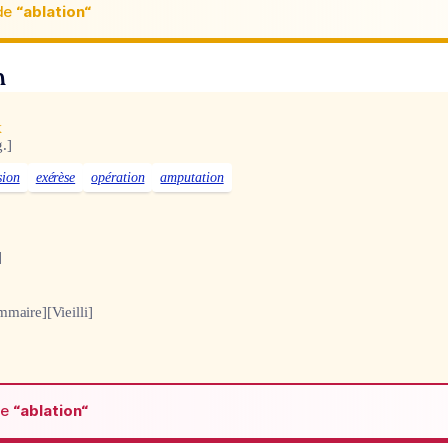
de
“ablation“
n
x
.]
sion
exérèse
opération
amputation
]
mmaire]
[Vieilli]
de
“ablation“