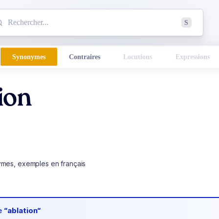
mmencez à chercher un mot dans le dictionnaire :
S
esults found.
Synonymes
Contraires
Locutions
Expressions
ion
ymes, exemples en français
de
“ablation“