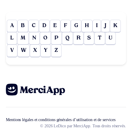
A
B
C
D
E
F
G
H
I
J
K
L
M
N
O
P
Q
R
S
T
U
V
W
X
Y
Z
Mentions légales et conditions générales d’utilisation et de services
© 2026 LeDico par MerciApp. Tous droits réservés.