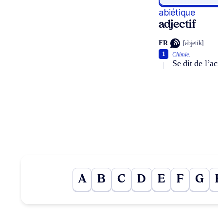
abiétique
adjectif
FR
[abjetik]
1
Chimie.
Se dit de l’a
A
B
C
D
E
F
G