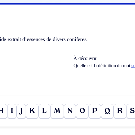
cide extrait d’essences de divers conifères.
À découvrir
Quelle est la définition du mot
s
H
I
J
K
L
M
N
O
P
Q
R
S