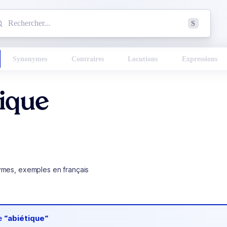
mmencez à chercher un mot dans le dictionnaire :
S
esults found.
Synonymes
Contraires
Locutions
Expressions
ique
ymes, exemples en français
de
“abiétique“