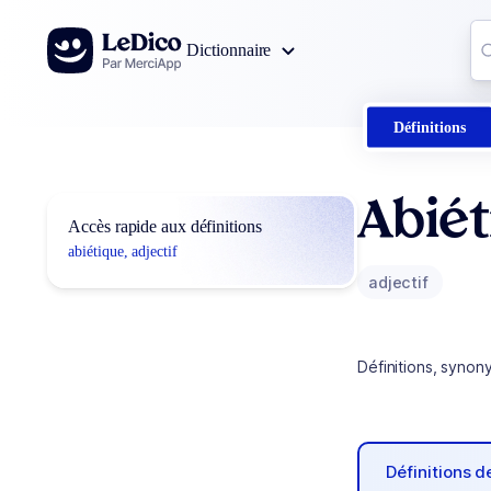
Aller au contenu
Co
Dictionnaire
0
r
Définitions
Abiét
Accès rapide aux définitions
abiétique, adjectif
adjectif
Définitions, synon
Définitions 