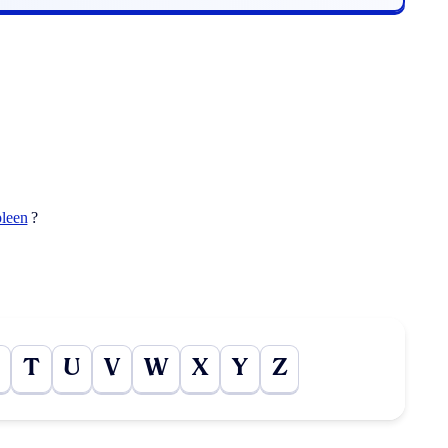
pleen
?
T
U
V
W
X
Y
Z