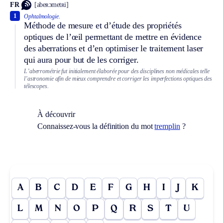
FR
[abeʀɔmetʀi]
1
Ophtalmologie.
Méthode de mesure et d’étude des propriétés
optiques de l’œil permettant de mettre en évidence
des aberrations et d’en optimiser le traitement laser
qui aura pour but de les corriger.
L’aberrométrie fut initialement élaborée pour des disciplines non médicales telle
l’astronomie afin de mieux comprendre et corriger les imperfections optiques des
télescopes.
À découvrir
Connaissez-vous la définition du mot
tremplin
?
A
B
C
D
E
F
G
H
I
J
K
L
M
N
O
P
Q
R
S
T
U