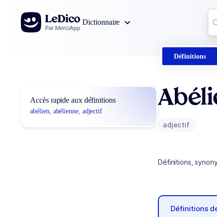
Aller au contenu
Co
Dictionnaire
0
r
Définitions
Abéli
Accès rapide aux définitions
abélien, abélienne, adjectif
adjectif
Définitions, synon
Définitions 