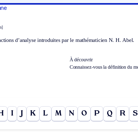
nne
ɛn]
nctions d’analyse introduites par le mathématicien N. H. Abel.
À découvrir
Connaissez-vous la définition du m
H
I
J
K
L
M
N
O
P
Q
R
S