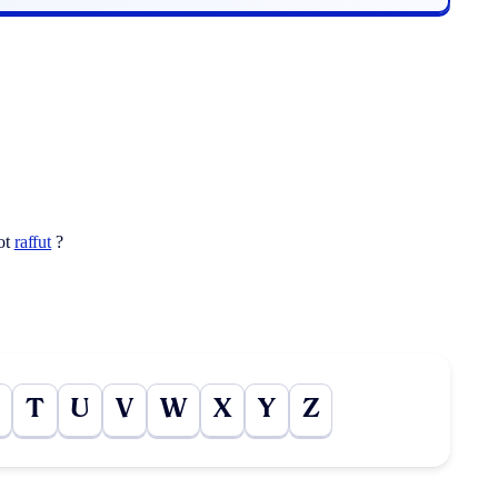
ot
raffut
?
T
U
V
W
X
Y
Z