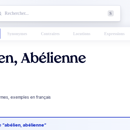
mmencez à chercher un mot dans le dictionnaire :
S
esults found.
Synonymes
Contraires
Locutions
Expressions
en, Abélienne
ymes, exemples en français
de
“abélien, abélienne“