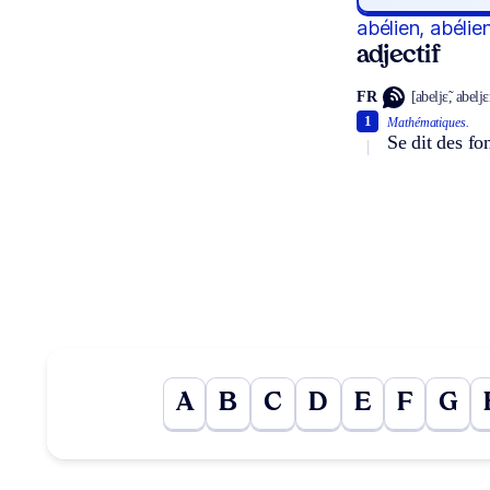
abélien, abélie
adjectif
FR
[abeljɛ̃, abelj
1
Mathématiques.
Se dit des fo
A
B
C
D
E
F
G