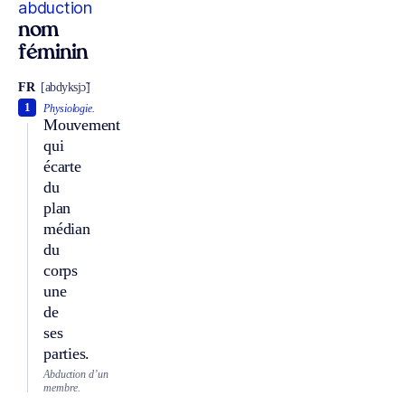
abduction
nom
féminin
FR
[abdyksjɔ̃]
1
Physiologie.
Mouvement
qui
écarte
du
plan
médian
du
corps
une
de
ses
parties.
Abduction d’un
membre.