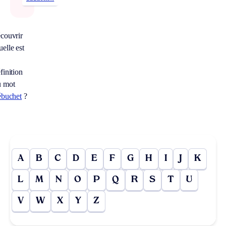
couvrir
elle est
finition
u mot
ébuchet
?
A
B
C
D
E
F
G
H
I
J
K
L
M
N
O
P
Q
R
S
T
U
V
W
X
Y
Z