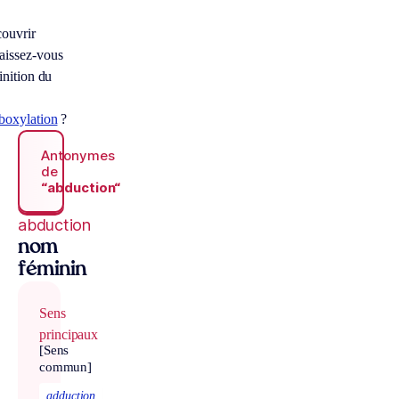
ouvrir
issez-vous
inition du
boxylation
?
Antonymes
de
“abduction“
abduction
nom
féminin
Sens
principaux
[Sens
commun]
adduction