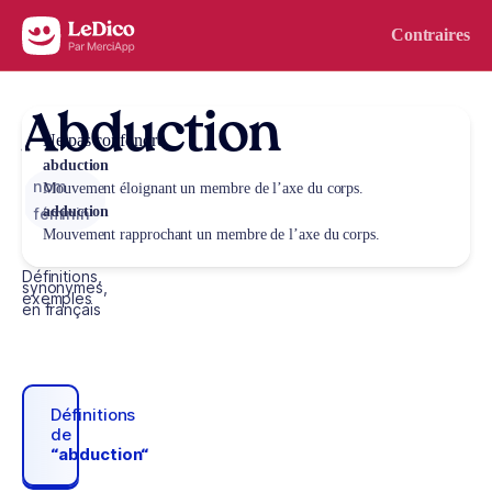
Aller au contenu
Contraires
Abduction
Ne pas confondre
abduction
nom
Mouvement éloignant un membre de l’axe du corps.
adduction
féminin
Mouvement rapprochant un membre de l’axe du corps.
Définitions,
synonymes,
exemples
en français
Définitions
de
“abduction“