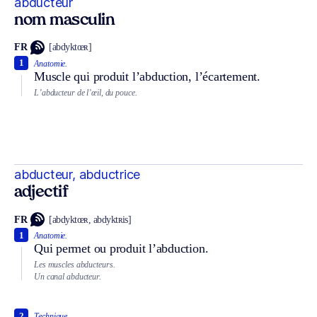
abducteur
nom masculin
FR
[abdyktœʀ]
1
Anatomie.
Muscle qui produit l’abduction, l’écartement.
L’abducteur de l’œil, du pouce.
abducteur, abductrice
adjectif
FR
[abdyktœʀ, abdyktʀis]
1
Anatomie.
Qui permet ou produit l’abduction.
Les muscles abducteurs.
Un canal abducteur.
2
Technique.