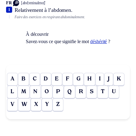
FR
[abdɔminalmɑ̃]
Relativement à l’abdomen.
1
Faire des exercices en respirant abdominalement.
À découvrir
Savez-vous ce que signifie le mot
déshérité
?
A
B
C
D
E
F
G
H
I
J
K
L
M
N
O
P
Q
R
S
T
U
V
W
X
Y
Z