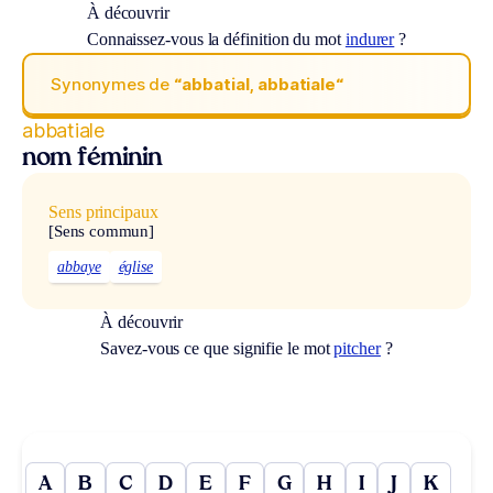
À découvrir
Connaissez-vous la définition du mot
indurer
?
Synonymes de
“abbatial, abbatiale“
abbatiale
nom féminin
Sens principaux
[Sens commun]
abbaye
église
À découvrir
Savez-vous ce que signifie le mot
pitcher
?
A
B
C
D
E
F
G
H
I
J
K