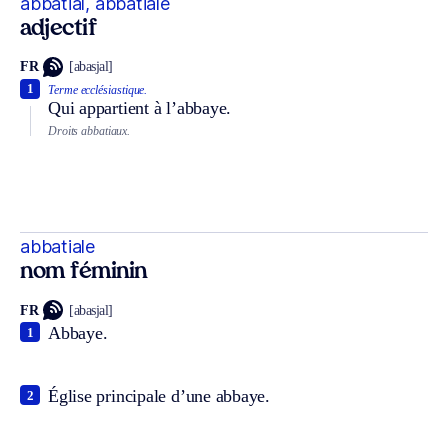
abbatial, abbatiale
adjectif
FR
[abasjal]
1
Terme ecclésiastique.
Qui appartient à l’abbaye.
Droits abbatiaux.
abbatiale
nom féminin
FR
[abasjal]
Abbaye.
1
Église principale d’une abbaye.
2