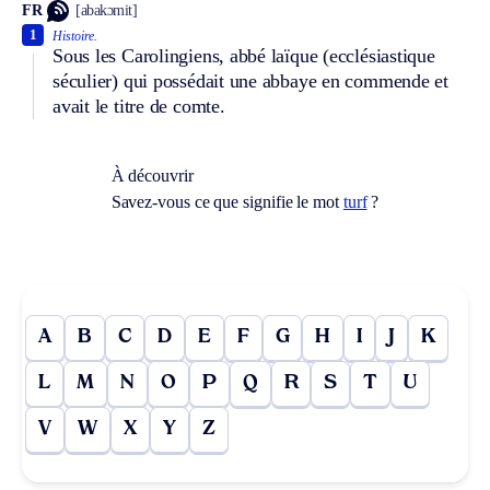
FR
[abakɔmit]
1
Histoire.
Sous les Carolingiens, abbé laïque (ecclésiastique
séculier) qui possédait une abbaye en commende et
avait le titre de comte.
À découvrir
Savez-vous ce que signifie le mot
turf
?
A
B
C
D
E
F
G
H
I
J
K
L
M
N
O
P
Q
R
S
T
U
V
W
X
Y
Z