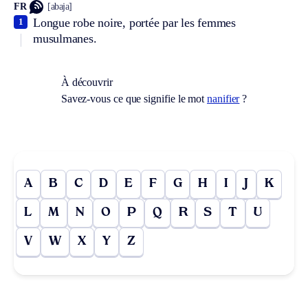
FR
[abaja]
Longue robe noire, portée par les femmes
1
musulmanes.
À découvrir
Savez-vous ce que signifie le mot
nanifier
?
A
B
C
D
E
F
G
H
I
J
K
L
M
N
O
P
Q
R
S
T
U
V
W
X
Y
Z