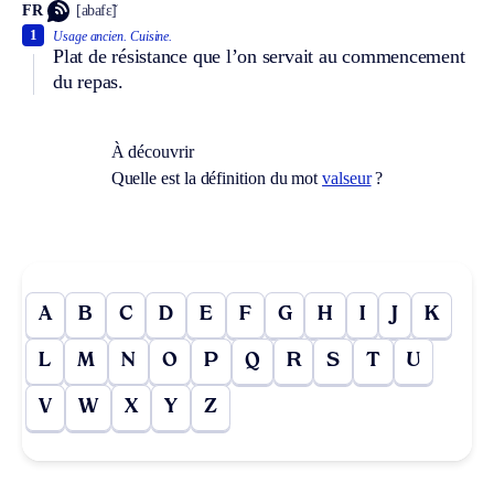
FR
[abafɛ̃]
1
Usage ancien.
Cuisine.
Plat de résistance que l’on servait au commencement
du repas.
À découvrir
Quelle est la définition du mot
valseur
?
A
B
C
D
E
F
G
H
I
J
K
L
M
N
O
P
Q
R
S
T
U
V
W
X
Y
Z