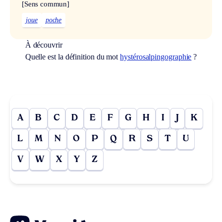
[Sens commun]
joue
poche
À découvrir
Quelle est la définition du mot
hystérosalpingographie
?
A
B
C
D
E
F
G
H
I
J
K
L
M
N
O
P
Q
R
S
T
U
V
W
X
Y
Z