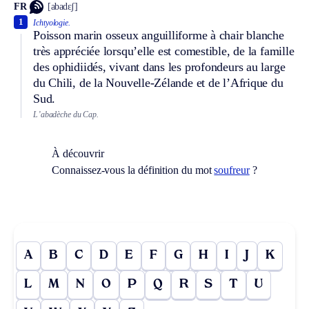
FR
[abadɛʃ]
1
Ichtyologie.
Poisson marin osseux anguilliforme à chair blanche
très appréciée lorsqu’elle est comestible, de la famille
des ophidiidés, vivant dans les profondeurs au large
du Chili, de la Nouvelle-Zélande et de l’Afrique du
Sud.
L’abadèche du Cap.
À découvrir
Connaissez-vous la définition du mot
soufreur
?
A
B
C
D
E
F
G
H
I
J
K
L
M
N
O
P
Q
R
S
T
U